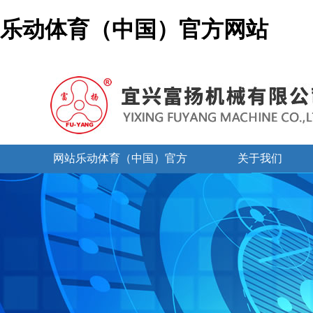
乐动体育（中国）官方网站
网站乐动体育（中国）官方
关于我们
网站