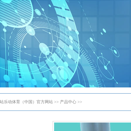
站乐动体育（中国）官方网站
>>
产品中心
>>