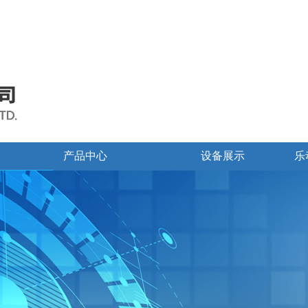
产品中心
设备展示
乐